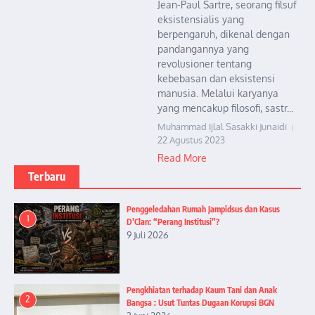
Jean-Paul Sartre, seorang filsuf
eksistensialis yang
berpengaruh, dikenal dengan
pandangannya yang
revolusioner tentang
kebebasan dan eksistensi
manusia. Melalui karyanya
yang mencakup filosofi, sastr...
Muhammad Ijlal Sasakki Junaidi
22 Agustus 2023
Read More
Terbaru
Penggeledahan Rumah Jampidsus dan Kasus
1
D’Clan: “Perang Institusi”?
9 Juli 2026
Pengkhiatan terhadap Kaum Tani dan Anak
2
Bangsa : Usut Tuntas Dugaan Korupsi BGN