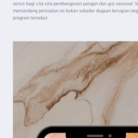
serius bagi cita-cita pembangunan pangan dan gizi nasional.
memandang persoalan ini bukan sekadar dugaan kerugian neg
program tersebut.