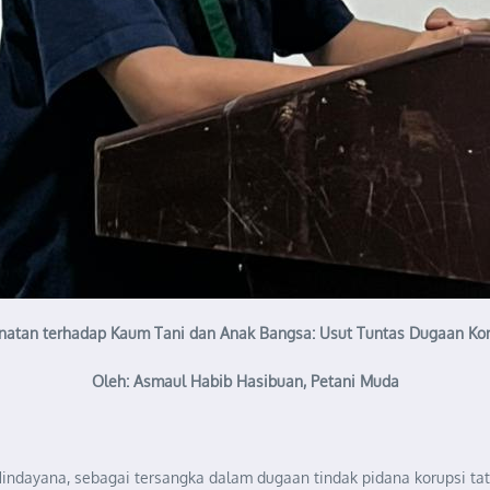
natan terhadap Kaum Tani dan Anak Bangsa: Usut Tuntas Dugaan Ko
Oleh: Asmaul Habib Hasibuan, Petani Muda
ndayana, sebagai tersangka dalam dugaan tindak pidana korupsi tat