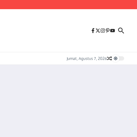
us Melonjaknya Harga dan Kelangkaan Solar Bersubsidi.
Jumat, Agustus 7, 2026