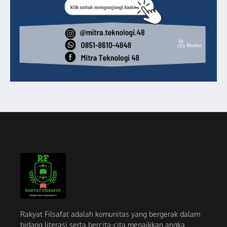
Rakyat Filsafat adalah komunitas yang bergerak dalam
bidang literasi serta bercita-cita menaikkan angka