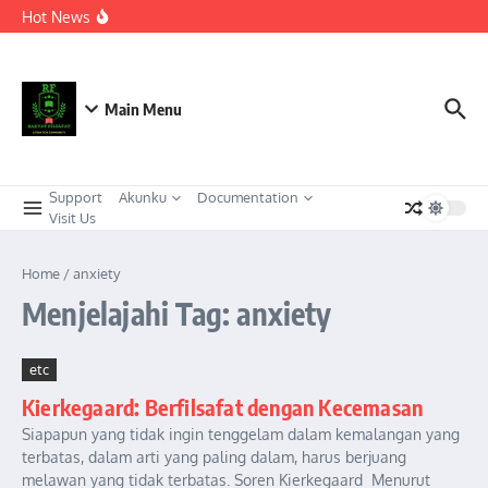
Berkeadaban
Lewati ke konten
Hot News
KEPEMIMPINAN TRANSFORMASIONAL SEBAGAI
STRATEGI ADAPTIF MENGHADAPI PERUBAHAN SOSIAL
DI ERA DISRUPSI DIGITAL
Meneguhkan Kepemimpinan Strategis Kader HMI dalam
Orkestrasi Pembangunan Nasional yang Progresif dan
Berkeadaban: Refleksi atas Kasus Melonjaknya Harga dan
Main Menu
Kelangkaan Solar Bersubsidi.
Support
Akunku
Documentation
Visit Us
Home
/
anxiety
Menjelajahi Tag: anxiety
etc
Kierkegaard: Berfilsafat dengan Kecemasan
Siapapun yang tidak ingin tenggelam dalam kemalangan yang
terbatas, dalam arti yang paling dalam, harus berjuang
melawan yang tidak terbatas. Soren Kierkegaard Menurut