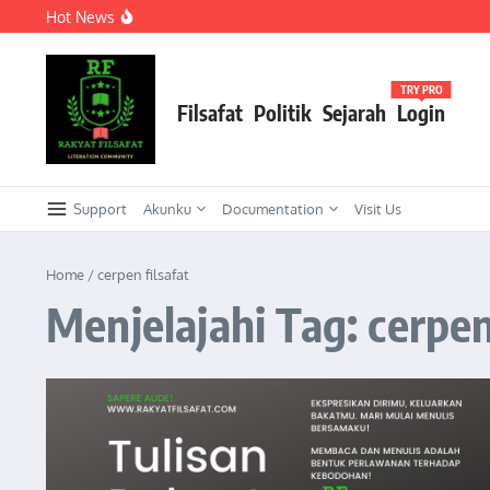
Lewati ke konten
Hot News
Meneguhkan Kepemimpinan Strategis Kader HMI dalam Or
KEPEMIMPINAN TRANSFORMASIONAL SEBAGAI STRATEG
Meneguhkan Kepemimpinan Strategis Kader HMI dalam Ork
TRY PRO
Filsafat
Politik
Sejarah
Login
Support
Akunku
Documentation
Visit Us
Home
/
cerpen filsafat
Menjelajahi Tag: cerpen