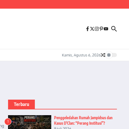
us Melonjaknya Harga dan Kelangkaan Solar Bersubsidi.
Kamis, Agustus 6, 2026
Terbaru
Penggeledahan Rumah Jampidsus dan
1
Kasus D’Clan: “Perang Institusi”?
ang
9 Juli 2026