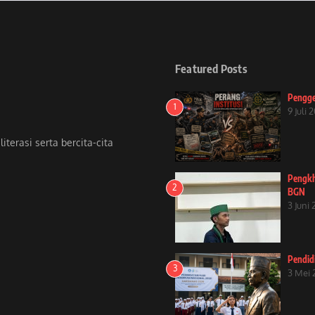
Featured Posts
Pengge
1
9 Juli 
terasi serta bercita-cita
Pengkh
2
BGN
3 Juni
Pendid
3
3 Mei 