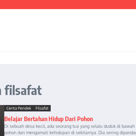
ientasi Pembangunan Nasional yang Progresif dan Berkeadaban
I ADAPTIF MENGHADAPI PERUBAHAN SOSIAL DI ERA DISRUPSI DIGITAL
estrasi Pembangunan Nasional yang Progresif dan Berkeadaban: Refleksi atas Kas
 filsafat
Cerita Pendek
Filsafat
Belajar Bertahan Hidup Dari Pohon
Di sebuah desa kecil, ada seorang tua yang selalu duduk di bawah
pohon dan mengamati kehidupan di sekitarnya. Dia sering dipand