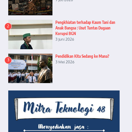
Pengkhiatan terhadap Kaum Tani dan
2
Anak Bangsa : Usut Tuntas Dugaan
Korupsi BGN
3 Juni 2026
Pendidikan Kita Sedang ke Mana?
3
3 Mei 2026