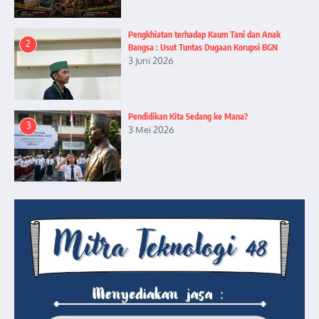
Pengkhiatan terhadap Kaum Tani dan Anak
2
Bangsa : Usut Tuntas Dugaan Korupsi BGN
3 Juni 2026
Pendidikan Kita Sedang ke Mana?
3
3 Mei 2026