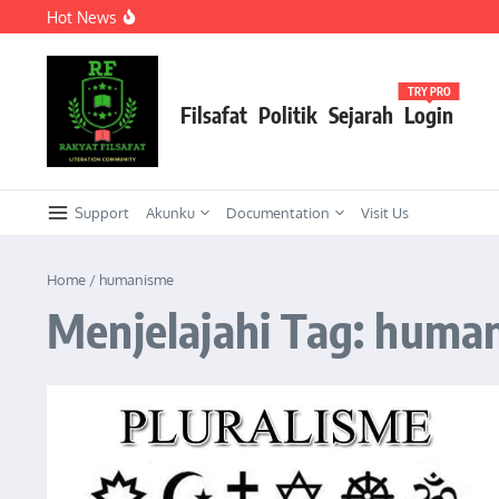
Lewati ke konten
Hot News
Meneguhkan Kepemimpinan Strategis Kader HMI dalam Or
KEPEMIMPINAN TRANSFORMASIONAL SEBAGAI STRATEG
Meneguhkan Kepemimpinan Strategis Kader HMI dalam Ork
TRY PRO
Filsafat
Politik
Sejarah
Login
Support
Akunku
Documentation
Visit Us
Home
/
humanisme
Menjelajahi Tag: huma