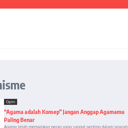
ientasi Pembangunan Nasional yang Progresif dan Berkeadaban
I ADAPTIF MENGHADAPI PERUBAHAN SOSIAL DI ERA DISRUPSI DIGITAL
estrasi Pembangunan Nasional yang Progresif dan Berkeadaban: Refleksi atas Kas
nisme
Opini
“Agama adalah Konsep” Jangan Anggap Agamamu
Paling Benar
Agama telah memainkan peran yang sangat penting dalam sejarah