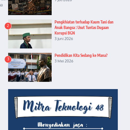
ma
Pengkhiatan terhadap Kaum Tani dan
2
Anak Bangsa : Usut Tuntas Dugaan
Korupsi BGN
3 Juni 2026
Pendidikan Kita Sedang ke Mana?
3
3 Mei 2026