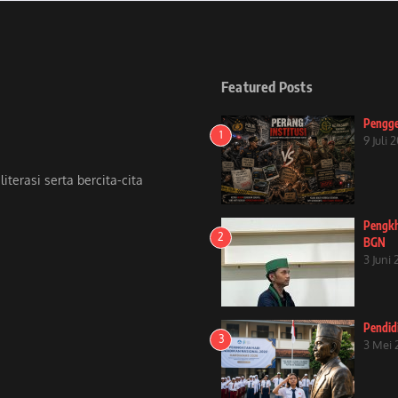
Featured Posts
Pengge
1
9 Juli 
terasi serta bercita-cita
Pengkh
2
BGN
3 Juni
Pendid
3
3 Mei 