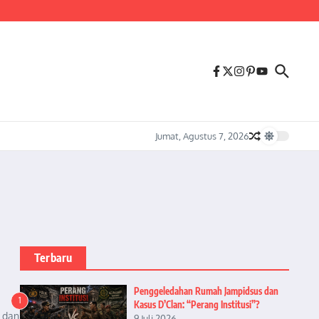
us Melonjaknya Harga dan Kelangkaan Solar Bersubsidi.
Jumat, Agustus 7, 2026
Terbaru
Penggeledahan Rumah Jampidsus dan
1
Kasus D’Clan: “Perang Institusi”?
 dan
9 Juli 2026