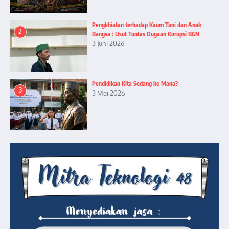
Pengkhiatan terhadap Kaum Tani dan Anak
2
Bangsa : Usut Tuntas Dugaan Korupsi BGN
3 Juni 2026
Pendidikan Kita Sedang ke Mana?
3
3 Mei 2026