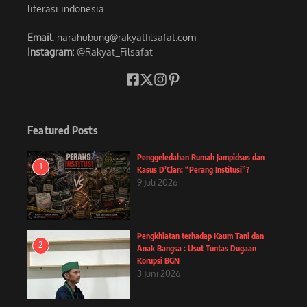
literasi indonesia
Email
: narahubung@rakyatfilsafat.com
Instagram:
@Rakyat_Filsafat
Featured Posts
Penggeledahan Rumah Jampidsus dan
1
Kasus D’Clan: “Perang Institusi”?
9 Juli 2026
Pengkhiatan terhadap Kaum Tani dan
2
Anak Bangsa : Usut Tuntas Dugaan
Korupsi BGN
3 Juni 2026