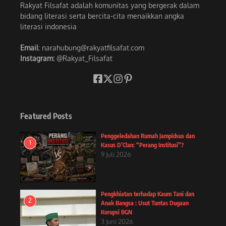
Rakyat Filsafat adalah komunitas yang bergerak dalam
bidang literasi serta bercita-cita menaikkan angka
literasi indonesia
Email
: narahubung@rakyatfilsafat.com
Instagram:
@Rakyat_Filsafat
Featured Posts
Penggeledahan Rumah Jampidsus dan
1
Kasus D’Clan: “Perang Institusi”?
9 Juli 2026
Pengkhiatan terhadap Kaum Tani dan
2
Anak Bangsa : Usut Tuntas Dugaan
Korupsi BGN
3 Juni 2026