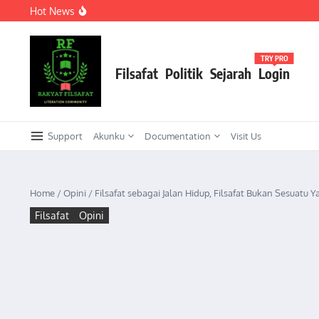
Lewati ke konten
Hot News
Meneguhkan Kepemimpinan Strategis Kader HMI dalam Or
KEPEMIMPINAN TRANSFORMASIONAL SEBAGAI STRATEG
Meneguhkan Kepemimpinan Strategis Kader HMI dalam Ork
TRY PRO
Filsafat
Politik
Sejarah
Login
Support
Akunku
Documentation
Visit Us
Home
/
Opini
/
Filsafat sebagai Jalan Hidup, Filsafat Bukan Sesuatu 
Filsafat
Opini