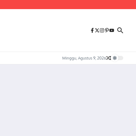
us Melonjaknya Harga dan Kelangkaan Solar Bersubsidi.
Minggu, Agustus 9, 2026