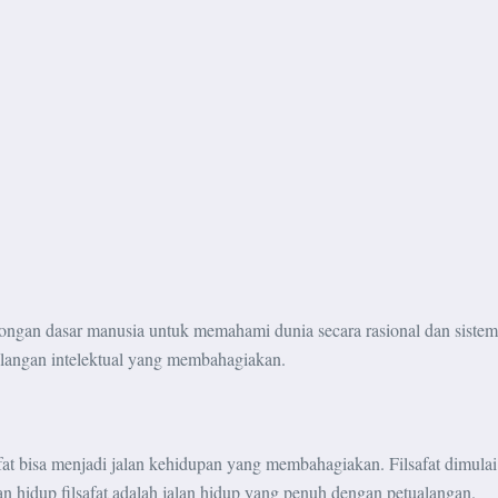
ongan dasar manusia untuk memahami dunia secara rasional dan sistemati
langan intelektual yang membahagiakan.
lsafat bisa menjadi jalan kehidupan yang membahagiakan. Filsafat dimul
n hidup filsafat adalah jalan hidup yang penuh dengan petualangan.