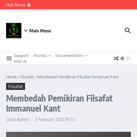
Berkeadaban
Lewati ke konten
Hot News
KEPEMIMPINAN TRANSFORMASIONAL SEBAGAI
STRATEGI ADAPTIF MENGHADAPI PERUBAHAN SOSIAL
DI ERA DISRUPSI DIGITAL
Meneguhkan Kepemimpinan Strategis Kader HMI dalam
Orkestrasi Pembangunan Nasional yang Progresif dan
Berkeadaban: Refleksi atas Kasus Melonjaknya Harga dan
Main Menu
Kelangkaan Solar Bersubsidi.
Support
Akunku
Documentation
Visit Us
Home
/
Filsafat
/
Membedah Pemikiran Filsafat Immanuel Kant
Filsafat
Membedah Pemikiran Filsafat
Immanuel Kant
Oleh
Admin
2 Februari 2021
19:53