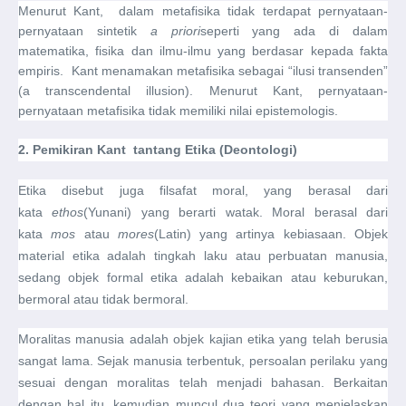
Menurut Kant, dalam metafisika tidak terdapat pernyataan-
pernyataan sintetik
a priori
seperti yang ada di dalam
matematika, fisika dan ilmu-ilmu yang berdasar kepada fakta
empiris. Kant menamakan metafisika sebagai “ilusi transenden”
(a transcendental illusion). Menurut Kant, pernyataan-
pernyataan metafisika tidak memiliki nilai epistemologis.
2.
Pemikiran Kant tantang Etika (Deontologi)
Etika disebut juga filsafat moral, yang berasal dari
kata
ethos
(Yunani) yang berarti watak. Moral berasal dari
kata
mos
atau
mores
(Latin) yang artinya kebiasaan. Objek
material etika adalah tingkah laku atau perbuatan manusia,
sedang objek formal etika adalah kebaikan atau keburukan,
bermoral atau tidak bermoral.
Moralitas manusia adalah objek kajian etika yang telah berusia
sangat lama. Sejak manusia terbentuk, persoalan perilaku yang
sesuai dengan moralitas telah menjadi bahasan. Berkaitan
dengan hal itu, kemudian muncul dua teori yang menjelaskan