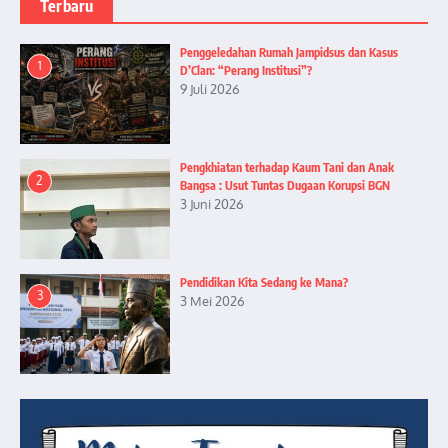
Terbaru
Penggeledahan Rumah Jampidsus dan Kasus
1
D’Clan: “Perang Institusi”?
9 Juli 2026
Pengkhiatan terhadap Kaum Tani dan Anak
2
Bangsa : Usut Tuntas Dugaan Korupsi BGN
3 Juni 2026
Pendidikan Kita Sedang ke Mana?
3
3 Mei 2026