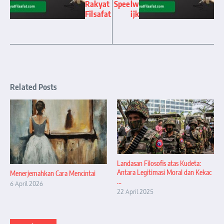
Rakyat
Speelw
Filsafat
ijk
Related Posts
Landasan Filosofis atas Kudeta:
Antara Legitimasi Moral dan Kekac
Menerjemahkan Cara Mencintai
...
6 April 2026
22 April 2025