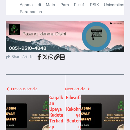
Agama di Mata Para Filsuf. PSIK Universitas
Paramadina.
Share Article
Previous Article
Next Article
Gagalk
Filosofi
an
:
Upaya
Kokohn
Kudeta
ya
Terhad
Benten
ap
g