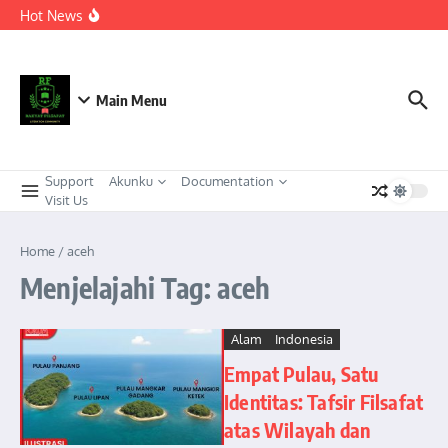
Berkeadaban
Lewati ke konten
Hot News
KEPEMIMPINAN TRANSFORMASIONAL SEBAGAI
STRATEGI ADAPTIF MENGHADAPI PERUBAHAN SOSIAL
DI ERA DISRUPSI DIGITAL
Meneguhkan Kepemimpinan Strategis Kader HMI dalam
Orkestrasi Pembangunan Nasional yang Progresif dan
Berkeadaban: Refleksi atas Kasus Melonjaknya Harga dan
Main Menu
Kelangkaan Solar Bersubsidi.
Support
Akunku
Documentation
Visit Us
Home
/
aceh
Menjelajahi Tag: aceh
Alam
Indonesia
Empat Pulau, Satu
Identitas: Tafsir Filsafat
atas Wilayah dan