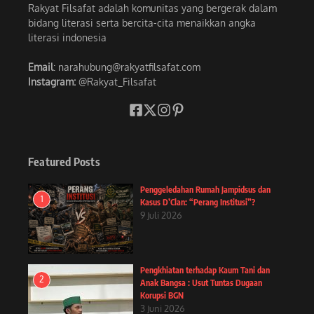
Rakyat Filsafat adalah komunitas yang bergerak dalam
bidang literasi serta bercita-cita menaikkan angka
literasi indonesia
Email
: narahubung@rakyatfilsafat.com
Instagram:
@Rakyat_Filsafat
Featured Posts
Penggeledahan Rumah Jampidsus dan
1
Kasus D’Clan: “Perang Institusi”?
9 Juli 2026
Pengkhiatan terhadap Kaum Tani dan
2
Anak Bangsa : Usut Tuntas Dugaan
Korupsi BGN
3 Juni 2026