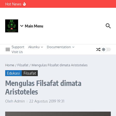
Berkeadaban
Lewati ke konten
Hot News
KEPEMIMPINAN TRANSFORMASIONAL SEBAGAI
STRATEGI ADAPTIF MENGHADAPI PERUBAHAN SOSIAL
DI ERA DISRUPSI DIGITAL
Meneguhkan Kepemimpinan Strategis Kader HMI dalam
Orkestrasi Pembangunan Nasional yang Progresif dan
Berkeadaban: Refleksi atas Kasus Melonjaknya Harga dan
Main Menu
Kelangkaan Solar Bersubsidi.
Support
Akunku
Documentation
Visit Us
Home
/
Filsafat
/
Mengulas Filsafat dimata Aristoteles
Edukasi
Filsafat
Mengulas Filsafat dimata
Aristoteles
Oleh
Admin
22 Agustus 2019
19:31