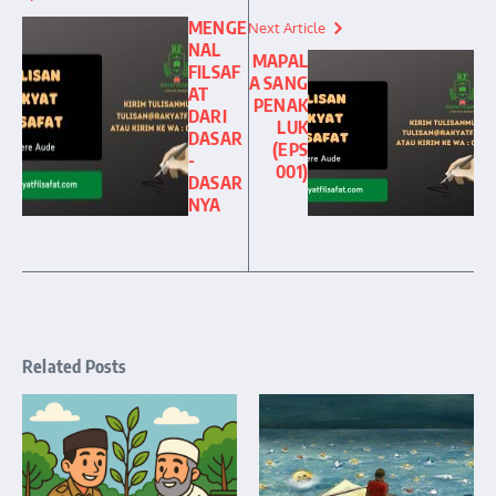
MENGE
Next Article
NAL
MAPAL
FILSAF
A SANG
AT
PENAK
DARI
LUK
DASAR
(EPS
-
001)
DASAR
NYA
Related Posts