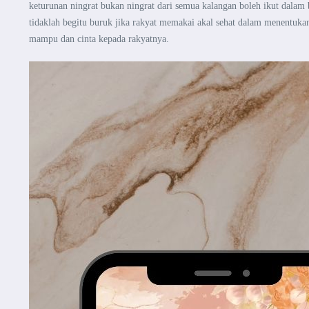
keturunan ningrat bukan ningrat dari semua kalangan
boleh ikut dalam 
tidaklah begitu buruk jika
rakyat memakai akal sehat dalam menentukan
mampu dan cinta kepada rakyatnya.