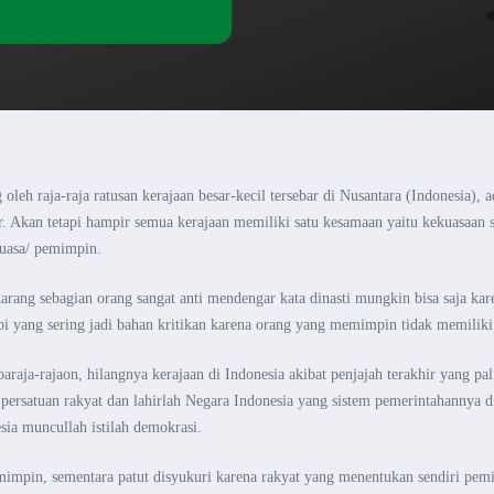
 oleh raja-raja
ratusan kerajaan besar-kecil tersebar di Nusantara (Indonesia), 
 Akan tetapi hampir semua kerajaan memiliki satu kesamaan yaitu
kekuasaan s
nguasa/ pemimpin.
ekarang
sebagian orang sangat anti mendengar kata dinasti mungkin bisa saja kar
tapi yang sering jadi bahan kritikan karena orang yang memimpin tidak
memilik
paraja-rajaon,
hilangnya kerajaan di Indonesia akibat penjajah terakhir yang p
persatuan rakyat dan lahirlah Negara Indonesia yang sistem
pemerintahannya d
ia muncullah istilah
demokrasi.
emimpin, sementara
patut disyukuri karena rakyat yang menentukan sendiri pe