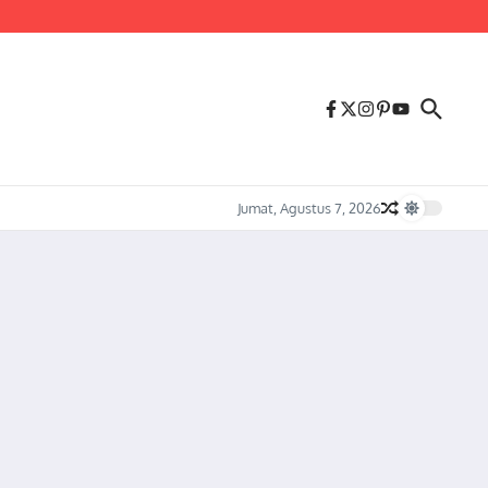
us Melonjaknya Harga dan Kelangkaan Solar Bersubsidi.
Jumat, Agustus 7, 2026