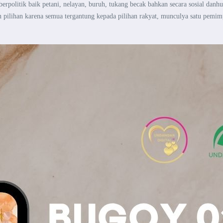
berpolitik baik petani, nelayan, buruh, tukang becak bahkan secara sosial dan
hu
 pilihan karena semua tergantung kepada
pilihan rakyat, munculya satu pemimp