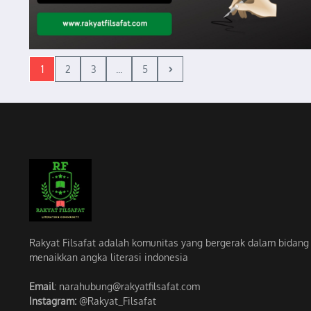
1
2
3
...
5
Rakyat Filsafat adalah komunitas yang bergerak dalam bidang li
menaikkan angka literasi indonesia
Email
: narahubung@rakyatfilsafat.com
Instagram:
@Rakyat_Filsafat