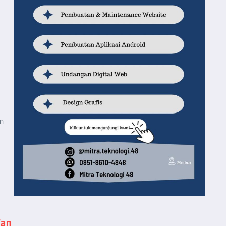
an
’an