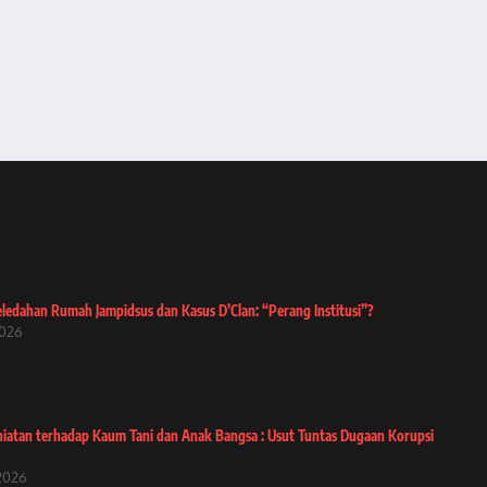
ledahan Rumah Jampidsus dan Kasus D’Clan: “Perang Institusi”?
2026
iatan terhadap Kaum Tani dan Anak Bangsa : Usut Tuntas Dugaan Korupsi
 2026