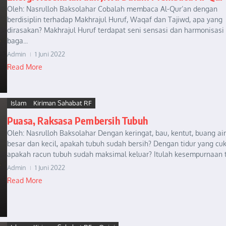
Oleh: Nasrulloh Baksolahar Cobalah membaca Al-Qur’an dengan
berdisiplin terhadap Makhrajul Huruf, Waqaf dan Tajiwd, apa yang
dirasakan? Makhrajul Huruf terdapat seni sensasi dan harmonisasi
baga...
Admin
1 Juni 2022
Read More
Islam
Kiriman Sahabat RF
Puasa, Raksasa Pembersih Tubuh
Oleh: Nasrulloh Baksolahar Dengan keringat, bau, kentut, buang air
besar dan kecil, apakah tubuh sudah bersih? Dengan tidur yang cuk
apakah racun tubuh sudah maksimal keluar? Itulah kesempurnaan tu
Admin
1 Juni 2022
Read More