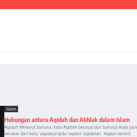
ientasi Pembangunan Nasional yang Progresif dan Berkeadaban
I ADAPTIF MENGHADAPI PERUBAHAN SOSIAL DI ERA DISRUPSI DIGITAL
estrasi Pembangunan Nasional yang Progresif dan Berkeadaban: Refleksi atas Kas
Islam
Hubungan antara Aqidah dan Akhlak dalam Islam
Aqidah Menurut bahasa, kata Aqidah berasal dari bahasa Arab yan
berakar dari kata ‘aqadaya’qidu-‘aqdan-‘aqidatan. ‘Aqdan berarti