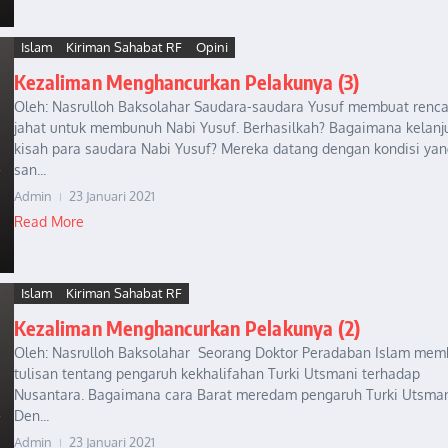
Islam
Kiriman Sahabat RF
Opini
Kezaliman Menghancurkan Pelakunya (3)
Oleh: Nasrulloh Baksolahar Saudara-saudara Yusuf membuat renc
jahat untuk membunuh Nabi Yusuf. Berhasilkah? Bagaimana kelanj
kisah para saudara Nabi Yusuf? Mereka datang dengan kondisi ya
san...
Admin
23 Januari 2021
Read More
Islam
Kiriman Sahabat RF
Kezaliman Menghancurkan Pelakunya (2)
Oleh: Nasrulloh Baksolahar Seorang Doktor Peradaban Islam mem
tulisan tentang pengaruh kekhalifahan Turki Utsmani terhadap
Nusantara. Bagaimana cara Barat meredam pengaruh Turki Utsman
Den...
Admin
23 Januari 2021