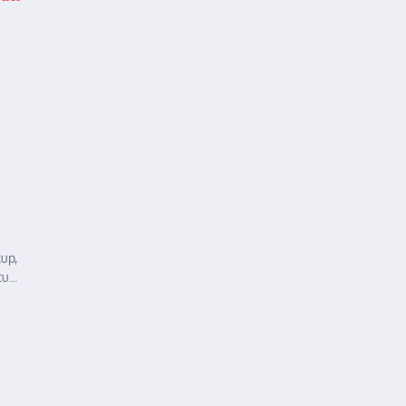
up,
...