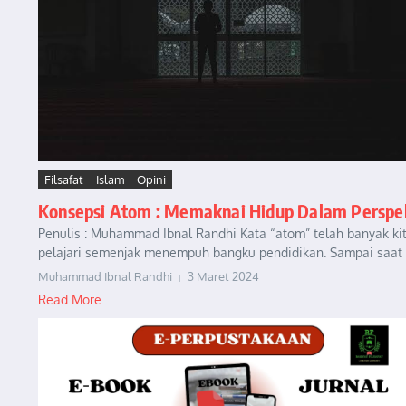
Filsafat
Islam
Opini
Konsepsi Atom : Memaknai Hidup Dalam Perspekt
Penulis : Muhammad Ibnal Randhi Kata “atom” telah banyak ki
pelajari semenjak menempuh bangku pendidikan. Sampai saat i
Muhammad Ibnal Randhi
3 Maret 2024
Read More