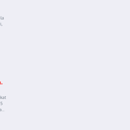
ila
i,
a.
kat
 5
...