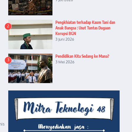
Pengkhiatan terhadap Kaum Tani dan
2
Anak Bangsa : Usut Tuntas Dugaan
Korupsi BGN
3 Juni 2026
Pendidikan Kita Sedang ke Mana?
3
3 Mei 2026
nis