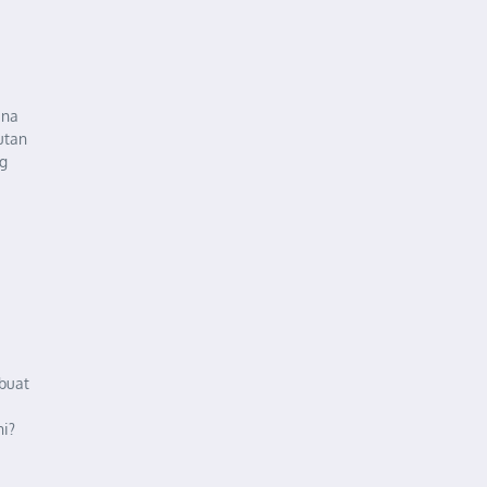
ana
utan
ng
buat
i?