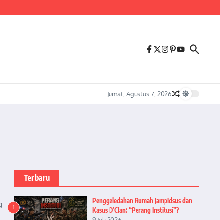
us Melonjaknya Harga dan Kelangkaan Solar Bersubsidi.
Jumat, Agustus 7, 2026
Terbaru
Penggeledahan Rumah Jampidsus dan
g
1
Kasus D’Clan: “Perang Institusi”?
9 Juli 2026