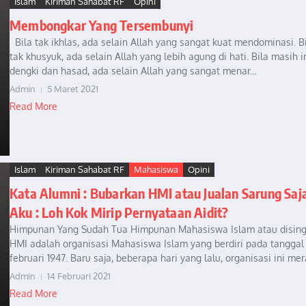
Islam
Kiriman Sahabat RF
Opini
Membongkar Yang Tersembunyi
Bila tak ikhlas, ada selain Allah yang sangat kuat mendominasi. B
tak khusyuk, ada selain Allah yang lebih agung di hati. Bila masih ir
dengki dan hasad, ada selain Allah yang sangat menar...
Admin
5 Maret 2021
Read More
Islam
Kiriman Sahabat RF
Mahasiswa
Opini
Kata Alumni : Bubarkan HMI atau Jualan Sarung Saj
Aku : Loh Kok Mirip Pernyataan Aidit?
Himpunan Yang Sudah Tua Himpunan Mahasiswa Islam atau dising
HMI adalah organisasi Mahasiswa Islam yang berdiri pada tanggal
februari 1947. Baru saja, beberapa hari yang lalu, organisasi ini mera
Admin
14 Februari 2021
Read More