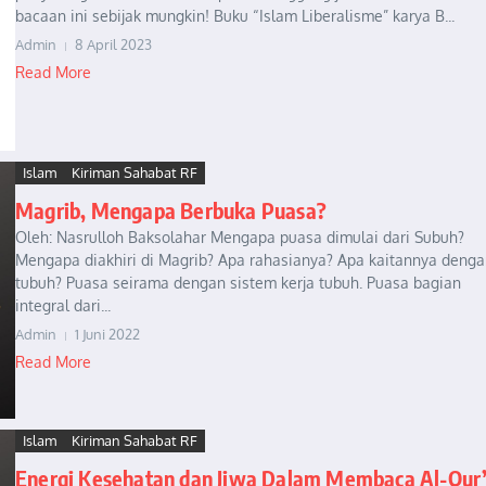
bacaan ini sebijak mungkin! Buku “Islam Liberalisme” karya B...
Admin
8 April 2023
Read More
Islam
Kiriman Sahabat RF
Magrib, Mengapa Berbuka Puasa?
Oleh: Nasrulloh Baksolahar Mengapa puasa dimulai dari Subuh?
Mengapa diakhiri di Magrib? Apa rahasianya? Apa kaitannya deng
tubuh? Puasa seirama dengan sistem kerja tubuh. Puasa bagian
integral dari...
Admin
1 Juni 2022
Read More
Islam
Kiriman Sahabat RF
Energi Kesehatan dan Jiwa Dalam Membaca Al-Qur