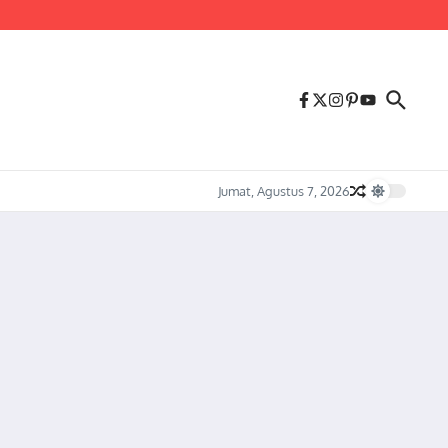
us Melonjaknya Harga dan Kelangkaan Solar Bersubsidi.
Jumat, Agustus 7, 2026