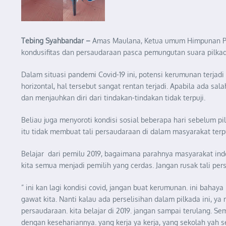
Tebing Syahbandar –
Amas Maulana, Ketua umum Himpunan Pem
kondusifitas dan persaudaraan pasca pemungutan suara pilkad
Dalam situasi pandemi Covid-19 ini, potensi kerumunan terjad
horizontal, hal tersebut sangat rentan terjadi. Apabila ada s
dan menjauhkan diri dari tindakan-tindakan tidak terpuji.
Beliau juga menyoroti kondisi sosial beberapa hari sebelum pi
itu tidak membuat tali persaudaraan di dalam masyarakat ter
Belajar dari pemilu 2019, bagaimana parahnya masyarakat ind
kita semua menjadi pemilih yang cerdas. Jangan rusak tali pe
” ini kan lagi kondisi covid, jangan buat kerumunan. ini bahaya
gawat kita. Nanti kalau ada perselisihan dalam pilkada ini, ya
persaudaraan. kita belajar di 2019. jangan sampai terulang. 
dengan kesehariannya. yang kerja ya kerja, yang sekolah yah s