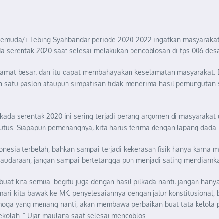
uda/i Tebing Syahbandar periode 2020-2022 ingatkan masyarakat 
a serentak 2020 saat selesai melakukan pencoblosan di tps 006 des
i amat besar. dan itu dapat membahayakan keselamatan masyarakat. Be
alah satu paslon ataupun simpatisan tidak menerima hasil pemungutan s
lkada serentak 2020 ini sering terjadi perang argumen di masyarakat
putus. Siapapun pemenangnya, kita harus terima dengan lapang dada.
onesia terbelah, bahkan sampai terjadi kekerasan fisik hanya karna
rsaudaraan, jangan sampai bertetangga pun menjadi saling mendiamka
 buat kita semua. begitu juga dengan hasil pilkada nanti, jangan hany
 mari kita bawak ke MK. penyelesaiannya dengan jalur konstitusional, b
Semoga yang menang nanti, akan membawa perbaikan buat tata kelola p
ekolah. ” Ujar maulana saat selesai mencoblos.