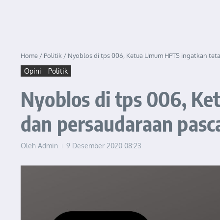
Home
/
Politik
/
Nyoblos di tps 006, Ketua Umum HPTS ingatkan tet
Opini
Politik
Nyoblos di tps 006, Ke
dan persaudaraan pasc
Oleh
Admin
9 Desember 2020
08:23