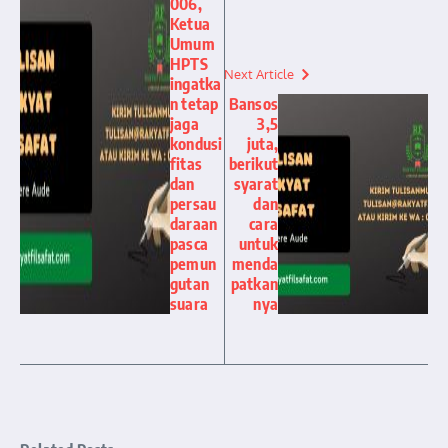
006,
Ketua
Umum
HPTS
Next Article
ingatka
n tetap
Bansos
jaga
3,5
kondusi
juta,
fitas
berikut
dan
syarat
persau
dan
daraan
cara
pasca
untuk
pemun
menda
gutan
patkan
suara
nya