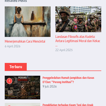
Related Posts
Landasan Filosofis atas Kudeta:
Antara Legitimasi Moral dan Kekac
Menerjemahkan Cara Mencintai
...
6 April 2026
22 April 2025
Terbaru
Penggeledahan Rumah Jampidsus dan Kasus
1
D’Clan: “Perang Institusi”?
9 Juli 2026
Pengkhiatan terhadap Kaum Tani dan Anak