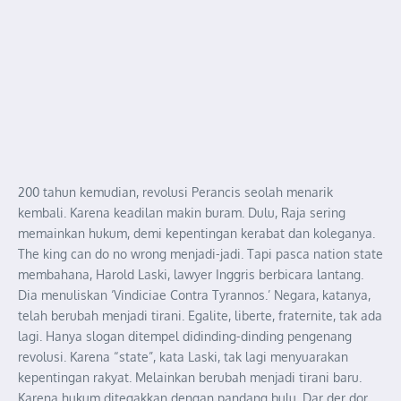
200 tahun kemudian, revolusi Perancis seolah menarik
kembali. Karena keadilan makin buram. Dulu, Raja sering
memainkan hukum, demi kepentingan kerabat dan koleganya.
The king can do no wrong menjadi-jadi. Tapi pasca nation state
membahana, Harold Laski, lawyer Inggris berbicara lantang.
Dia menuliskan ‘Vindiciae Contra Tyrannos.’ Negara, katanya,
telah berubah menjadi tirani. Egalite, liberte, fraternite, tak ada
lagi. Hanya slogan ditempel didinding-dinding pengenang
revolusi. Karena “state”, kata Laski, tak lagi menyuarakan
kepentingan rakyat. Melainkan berubah menjadi tirani baru.
Karena hukum ditegakkan dengan pandang bulu. Dar der dor