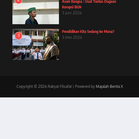
Anak Bangsa : Usut Tuntas Dugaan
Korupsi BGN
3 Juni 2026
Pendidikan Kita Sedang ke Mana?
3
3 Mei 2026
Copyright © 2026 Rakyat Filsafat | Powered by
Majalah Berita X