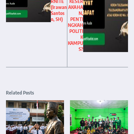
RNITE
KESER
(Irawan
AKAHA
Santos
N,
o, SH)
PENTI
NGKAH
POLITI
K
KAMPU
S?
Related Posts