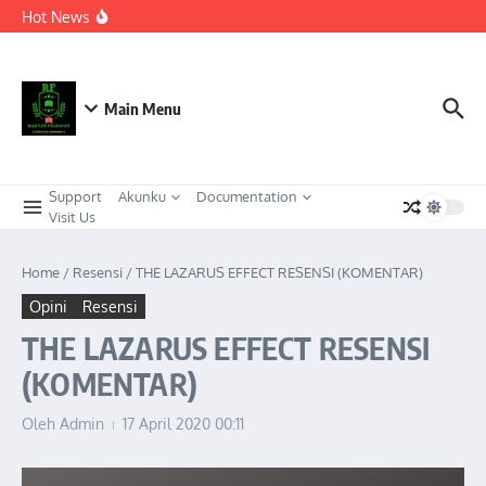
Berkeadaban
Lewati ke konten
Hot News
KEPEMIMPINAN TRANSFORMASIONAL SEBAGAI
STRATEGI ADAPTIF MENGHADAPI PERUBAHAN SOSIAL
DI ERA DISRUPSI DIGITAL
Meneguhkan Kepemimpinan Strategis Kader HMI dalam
Orkestrasi Pembangunan Nasional yang Progresif dan
Berkeadaban: Refleksi atas Kasus Melonjaknya Harga dan
Main Menu
Kelangkaan Solar Bersubsidi.
Support
Akunku
Documentation
Visit Us
Home
/
Resensi
/
THE LAZARUS EFFECT RESENSI (KOMENTAR)
Opini
Resensi
THE LAZARUS EFFECT RESENSI
(KOMENTAR)
Oleh
Admin
17 April 2020
00:11