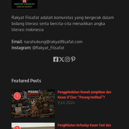
Rakyat Filsafat adalah komunitas yang bergerak dalam
bidang literasi serta bercita-cita menaikkan angka
literasi indonesia
Email
: narahubung@rakyatfilsafat.com
Instagram:
@Rakyat_Filsafat
Featured Posts
Penggeledahan Rumah Jampidsus dan
1
Kasus D’Clan: “Perang Institusi”?
9 Juli 2026
Pengkhiatan terhadap Kaum Tani dan
2