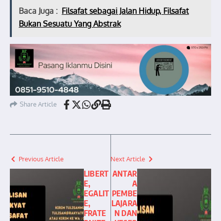
Baca Juga :
Filsafat sebagai Jalan Hidup, Filsafat
Bukan Sesuatu Yang Abstrak
Share Article
Previous Article
Next Article
LIBERT
ANTAR
E,
A
EGALIT
PEMBE
E,
LAJARA
FRATE
N DAN