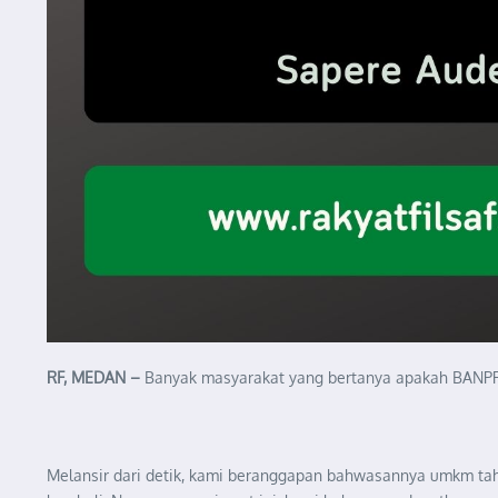
RF, MEDAN –
Banyak masyarakat yang bertanya apakah BANPRE
Melansir dari detik, kami beranggapan bahwasannya umkm ta