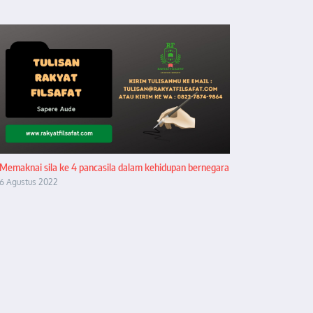
Memaknai sila ke 4 pancasila dalam kehidupan bernegara
6 Agustus 2022