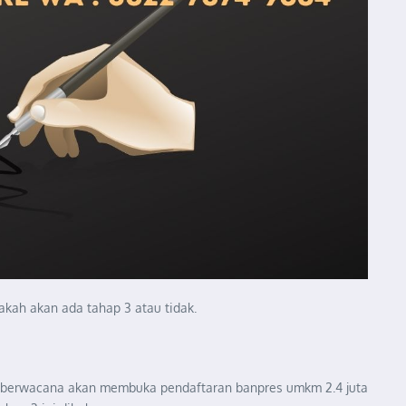
kah akan ada tahap 3 atau tidak.
m berwacana akan membuka pendaftaran banpres umkm 2.4 juta