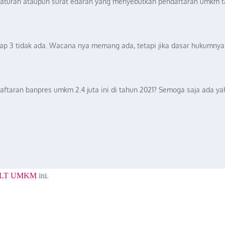
aturan ataupun surat edaran yang menyebutkan pendaftaran umkm ta
hap 3 tidak ada. Wacana nya memang ada, tetapi jika dasar hukumnya t
daftaran banpres umkm 2.4 juta ini di tahun 2021? Semoga saja ad
LT UMKM
ini.