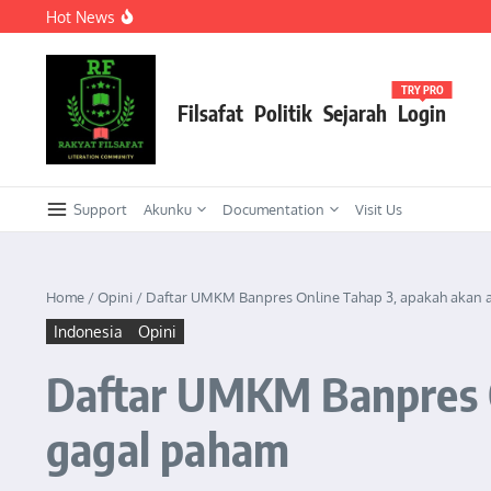
Lewati ke konten
Hot News
Meneguhkan Kepemimpinan Strategis Kader HMI dalam Or
KEPEMIMPINAN TRANSFORMASIONAL SEBAGAI STRATEG
Meneguhkan Kepemimpinan Strategis Kader HMI dalam Ork
TRY PRO
Filsafat
Politik
Sejarah
Login
Support
Akunku
Documentation
Visit Us
Home
/
Opini
/
Daftar UMKM Banpres Online Tahap 3, apakah akan a
Indonesia
Opini
Daftar UMKM Banpres O
gagal paham