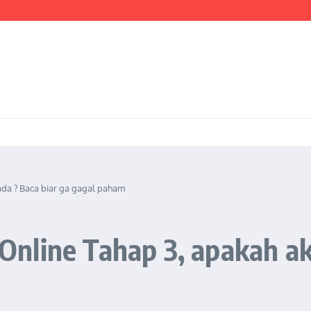
ientasi Pembangunan Nasional yang Progresif dan Berkeadaban
I ADAPTIF MENGHADAPI PERUBAHAN SOSIAL DI ERA DISRUPSI DIGITAL
estrasi Pembangunan Nasional yang Progresif dan Berkeadaban: Refleksi atas Kas
da ? Baca biar ga gagal paham
nline Tahap 3, apakah aka