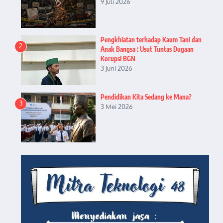
9 Juli 2026
Pengkhiatan terhadap Kaum Tani dan
2
Anak Bangsa : Usut Tuntas Dugaan
Korupsi BGN
3 Juni 2026
Pendidikan Kita Sedang ke Mana?
3
3 Mei 2026