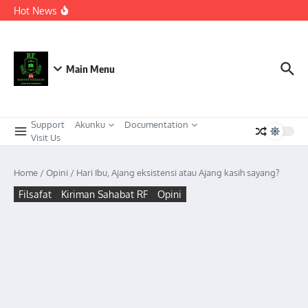
Berkeadaban
Lewati ke konten
Hot News
KEPEMIMPINAN TRANSFORMASIONAL SEBAGAI
STRATEGI ADAPTIF MENGHADAPI PERUBAHAN SOSIAL
DI ERA DISRUPSI DIGITAL
Meneguhkan Kepemimpinan Strategis Kader HMI dalam
Orkestrasi Pembangunan Nasional yang Progresif dan
Berkeadaban: Refleksi atas Kasus Melonjaknya Harga dan
Main Menu
Kelangkaan Solar Bersubsidi.
Support
Akunku
Documentation
Visit Us
Home
/
Opini
/
Hari Ibu, Ajang eksistensi atau Ajang kasih sayang?
Filsafat
Kiriman Sahabat RF
Opini