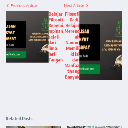
Previous Article
Next Article
Belajar
Filosofi
Filosofi
Padi,
Kepemi
Belajar
mpinan
Merend
sejati
ah
dari
Namun
lima
Memili
Jari
ki Isi
Tangan
dan
Manfaa
t yang
Banyak
Related Posts