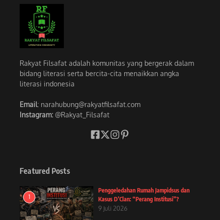
Rakyat Filsafat adalah komunitas yang bergerak dalam
bidang literasi serta bercita-cita menaikkan angka
literasi indonesia
Email
: narahubung@rakyatfilsafat.com
Instagram:
@Rakyat_Filsafat
Featured Posts
Penggeledahan Rumah Jampidsus dan
1
Kasus D’Clan: “Perang Institusi”?
9 Juli 2026