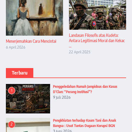
Landasan Filosofis atas Kudeta:
Antara Legitimasi Moral dan Kekac
Menerjemahkan Cara Mencintai
...
6 April 2026
22 April 2025
Terbaru
Penggeledahan Rumah Jampidsus dan Kasus
1
D’Clan: “Perang Institusi”?
9 Juli 2026
Pengkhiatan terhadap Kaum Tani dan Anak
2
Bangsa : Usut Tuntas Dugaan Korupsi BGN
3 Juni 2026