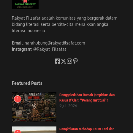
Rakyat Filsafat adalah komunitas yang bergerak dalam
bidang literasi serta bercita-cita menaikkan angka
literasi indonesia
Email
: narahubung@rakyatfilsafat.com
Instagram:
@Rakyat_Filsafat
Featured Posts
Penggeledahan Rumah Jampidsus dan
1
Kasus D’Clan: “Perang Institusi”?
9 Juli 2026
Pengkhiatan terhadap Kaum Tani dan
2