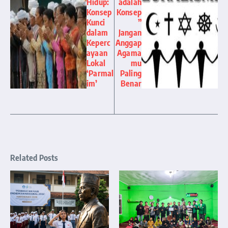
Hidup:
adalah
Konsep
Konsep
Kunci
”
dalam
Jangan
Keperc
Anggap
ayaan
Agama
Lokal
mu
‘Parmal
Paling
im’
Benar
Related Posts