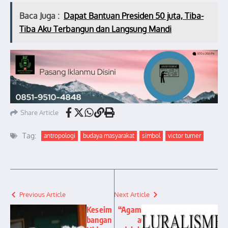
Baca Juga :
Dapat Bantuan Presiden 50 juta, Tiba-
Tiba Aku Terbangun dan Langsung Mandi
Share Article
Tag:
antropologi
budaya masyarakat
simbol
victor turner
Previous Article
Next Article
Keseim
“Agam
bangan
a