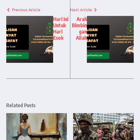
Previous Article
Next Article
Hari Ini
Arah
Untuk
Bimbin
Hari
gan
Esok
Allah
Related Posts