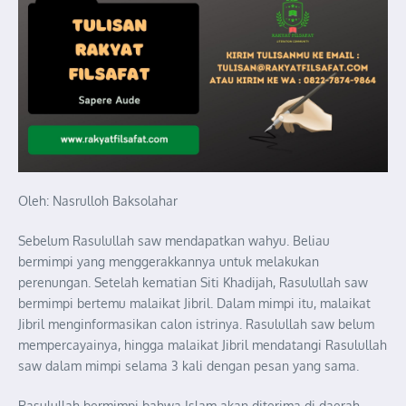
Oleh: Nasrulloh Baksolahar
Sebelum Rasulullah saw mendapatkan wahyu. Beliau
bermimpi yang menggerakkannya untuk melakukan
perenungan. Setelah kematian Siti Khadijah, Rasulullah saw
bermimpi bertemu malaikat Jibril. Dalam mimpi itu, malaikat
Jibril menginformasikan calon istrinya. Rasulullah saw belum
mempercayainya, hingga malaikat Jibril mendatangi Rasulullah
saw dalam mimpi selama 3 kali dengan pesan yang sama.
Rasulullah bermimpi bahwa Islam akan diterima di daerah