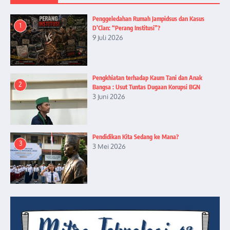
Penggeledahan Rumah Jampidsus dan Kasus
1
D’Clan: “Perang Institusi”?
9 Juli 2026
Pengkhiatan terhadap Kaum Tani dan Anak
2
Bangsa : Usut Tuntas Dugaan Korupsi BGN
3 Juni 2026
Pendidikan Kita Sedang ke Mana?
3
3 Mei 2026