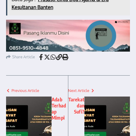
Kesultanan Banten
Share Article
Previous Article
Next Article
Adab
Tarekat
Terhad
dan
ap
Sufi?
Mimpi