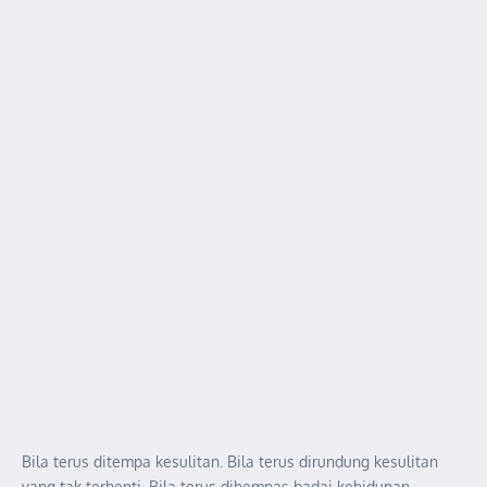
Bila terus ditempa kesulitan. Bila terus dirundung kesulitan
yang tak terhenti. Bila terus dihempas badai kehidupan.