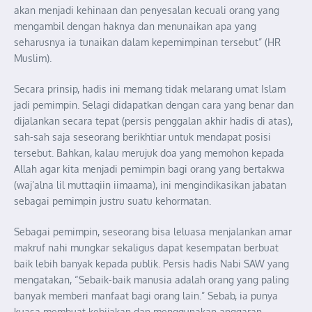
akan menjadi kehinaan dan penyesalan kecuali orang yang
mengambil dengan haknya dan menunaikan apa yang
seharusnya ia tunaikan dalam kepemimpinan tersebut” (HR
Muslim).
Secara prinsip, hadis ini memang tidak melarang umat Islam
jadi pemimpin. Selagi didapatkan dengan cara yang benar dan
dijalankan secara tepat (persis penggalan akhir hadis di atas),
sah-sah saja seseorang berikhtiar untuk mendapat posisi
tersebut. Bahkan, kalau merujuk doa yang memohon kepada
Allah agar kita menjadi pemimpin bagi orang yang bertakwa
(waj’alna lil muttaqiin iimaama), ini mengindikasikan jabatan
sebagai pemimpin justru suatu kehormatan.
Sebagai pemimpin, seseorang bisa leluasa menjalankan amar
makruf nahi mungkar sekaligus dapat kesempatan berbuat
baik lebih banyak kepada publik. Persis hadis Nabi SAW yang
mengatakan, “Sebaik-baik manusia adalah orang yang paling
banyak memberi manfaat bagi orang lain.” Sebab, ia punya
kuasa membuat kebijakan dan menggunakan anggaran.