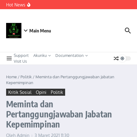
Berkeadaban
Lewati ke konten
Hot News
KEPEMIMPINAN TRANSFORMASIONAL SEBAGAI
STRATEGI ADAPTIF MENGHADAPI PERUBAHAN SOSIAL
DI ERA DISRUPSI DIGITAL
Meneguhkan Kepemimpinan Strategis Kader HMI dalam
Orkestrasi Pembangunan Nasional yang Progresif dan
Berkeadaban: Refleksi atas Kasus Melonjaknya Harga dan
Main Menu
Kelangkaan Solar Bersubsidi.
Support
Akunku
Documentation
Visit Us
Home
/
Politik
/
Meminta dan Pertanggungjawaban Jabatan
Kepemimpinan
Kritik Sosial
Opini
Politik
Meminta dan
Pertanggungjawaban Jabatan
Kepemimpinan
Oleh
Admin
3 Maret 2021
11:30