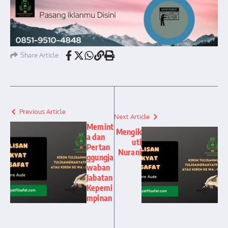
Share Article
Previous Article
Next Article
Memint
Mengik
a dan
uti
Pertan
Nurani
ggungja
waban
Jabatan
Kepemi
mpinan