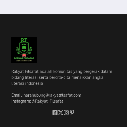
Rakyat Filsafat adalah komunitas yang bergerak dalam
bidang literasi serta bercita-cita menaikkan angka
literasi indonesia
Email
: narahubung@rakyatfilsafat.com
Instagram:
@Rakyat_Filsafat