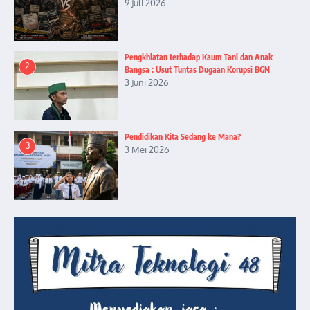
9 Juli 2026
Pengkhiatan terhadap Kaum Tani dan Anak
2
Bangsa : Usut Tuntas Dugaan Korupsi BGN
3 Juni 2026
Pendidikan Kita Sedang ke Mana?
3
3 Mei 2026