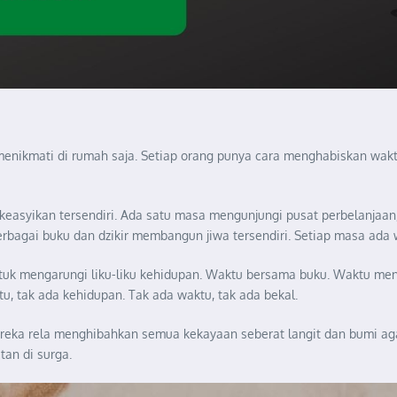
aat menikmati di rumah saja. Setiap orang punya cara menghabiskan w
keasyikan tersendiri. Ada satu masa mengunjungi pusat perbelanjaan
erbagai buku dan dzikir membangun jiwa tersendiri. Setiap masa ada
ntuk mengarungi liku-liku kehidupan. Waktu bersama buku. Waktu men
, tak ada kehidupan. Tak ada waktu, tak ada bekal.
reka rela menghibahkan semua kekayaan seberat langit dan bumi agar
tan di surga.