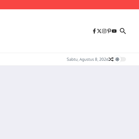
us Melonjaknya Harga dan Kelangkaan Solar Bersubsidi.
Sabtu, Agustus 8, 2026