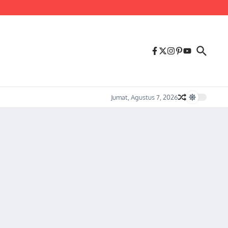
us Melonjaknya Harga dan Kelangkaan Solar Bersubsidi.
Jumat, Agustus 7, 2026