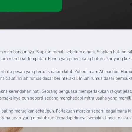
 membangunnya. Siapkan rumah sebelum dihuni. Siapkan hati bersih
um membuat lompatan. Pohon yang menjulang butuh akar yang koko
perti itu pesan yang tertulis dalam kitab Zuhud imam Ahmad bin Hamb
 Salaf. Inilah rumus dasar berinteraksi. Inilah rumus dasar pembuka 
 makna kerendahan hati. Seorang penguasa memperlakukan rakyat jelat
nsaksinya pun seperti sedang menghadapi mitra usaha yang memiliki 
paling merugikan sekalipun. Perlakuan mereka seperti bagaimana kita
rena adab, yang dibutuhkan terhadap dirinya semakin tinggi, maka s