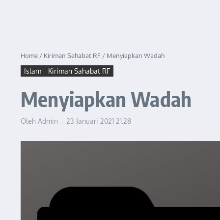
Home
/
Kiriman Sahabat RF
/
Menyiapkan Wadah
Islam
Kiriman Sahabat RF
Menyiapkan Wadah
Oleh
Admin
23 Januari 2021
21:28