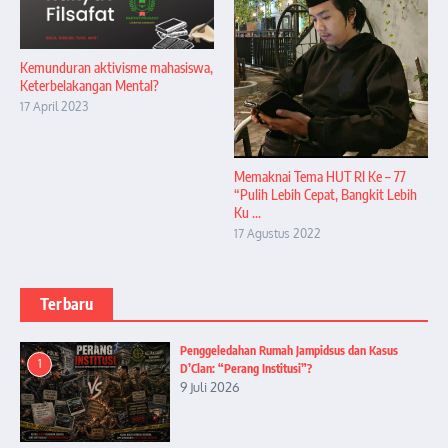
Kemunduran aktivisme mahasiswa,
Keterbelakangan Mental?
17 April 2023
Memaknai Tema HUT RI Ke – 77
“Pulih Lebih Cepat, Bangkit Lebih
Ku ...
17 Agustus 2022
Terbaru
Penggeledahan Rumah Jampidsus dan Kasus
1
D’Clan: “Perang Institusi”?
9 Juli 2026