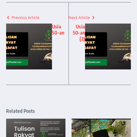
Previous Article
Next Article
Usia
Usia
50-an
50-an
(2)
Related Posts