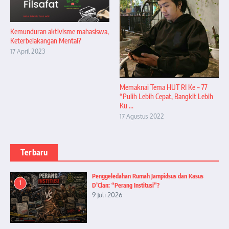
Kemunduran aktivisme mahasiswa,
Keterbelakangan Mental?
17 April 2023
Memaknai Tema HUT RI Ke – 77
“Pulih Lebih Cepat, Bangkit Lebih
Ku ...
17 Agustus 2022
Terbaru
Penggeledahan Rumah Jampidsus dan Kasus
1
D’Clan: “Perang Institusi”?
9 Juli 2026