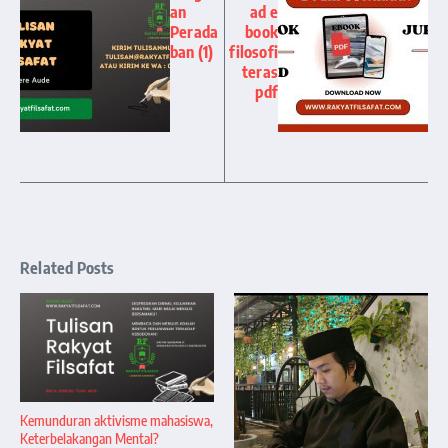
an
ad e
Perada
book
ban (1)
filosofi
teras
pdf
Related Posts
Kemunduran aktivisme mahasiswa,
Keterbelakangan Mental?