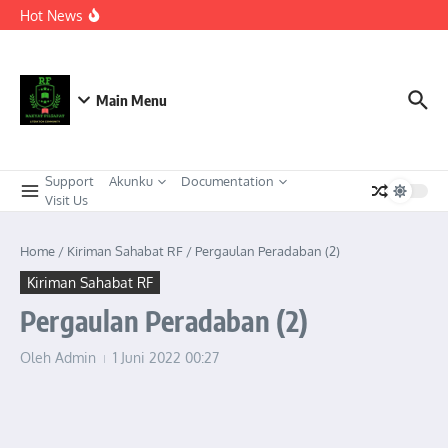
Berkeadaban
Lewati ke konten
Hot News
KEPEMIMPINAN TRANSFORMASIONAL SEBAGAI
STRATEGI ADAPTIF MENGHADAPI PERUBAHAN SOSIAL
DI ERA DISRUPSI DIGITAL
Meneguhkan Kepemimpinan Strategis Kader HMI dalam
Orkestrasi Pembangunan Nasional yang Progresif dan
Berkeadaban: Refleksi atas Kasus Melonjaknya Harga dan
Main Menu
Kelangkaan Solar Bersubsidi.
Support
Akunku
Documentation
Visit Us
Home
/
Kiriman Sahabat RF
/
Pergaulan Peradaban (2)
Kiriman Sahabat RF
Pergaulan Peradaban (2)
Oleh
Admin
1 Juni 2022
00:27