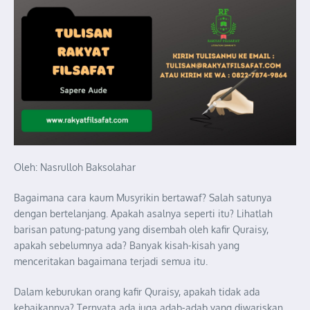
Oleh: Nasrulloh Baksolahar
Bagaimana cara kaum Musyrikin bertawaf? Salah satunya
dengan bertelanjang. Apakah asalnya seperti itu? Lihatlah
barisan patung-patung yang disembah oleh kafir Quraisy,
apakah sebelumnya ada? Banyak kisah-kisah yang
menceritakan bagaimana terjadi semua itu.
Dalam keburukan orang kafir Quraisy, apakah tidak ada
kebaikannya? Ternyata ada juga adab-adab yang diwariskan