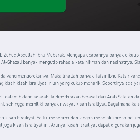
 Zuhud Abdullah Ibnu Mubarak. Mengapa ucapannya banyak dikutip
l-Ghazali banyak mengutip rahasia kata hikmah dan nasihatnya. Si
 ada yang mengoreksinya. Maka lihatlah banyak Tafsir Ibnu Katsir ya
ng kisah-kisah Israiliyat inilah yang cukup menarik. Sepertinya ada ya
 dalam bidang sejarah. Ia diperkirakan berasal dari Arab Selatan d
ni, sehingga memiliki banyak riwayat kisah Israiliyat. Bagaimana ka
n kisah Israiliyat. Yaitu, menerima dan jangan menolak karena belu
juga kisah Israiliyat ini. Artinya, kisah Israiliyat dapat diguna