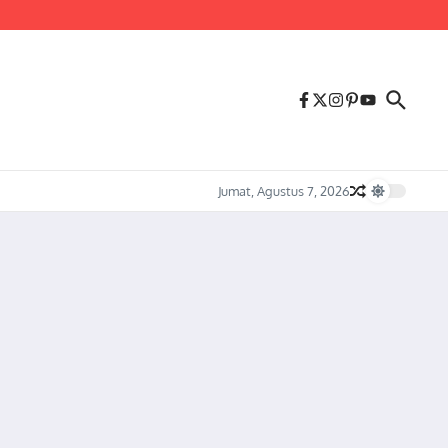
us Melonjaknya Harga dan Kelangkaan Solar Bersubsidi.
Jumat, Agustus 7, 2026