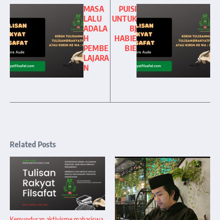
MASA
PUISI
LALU
UNTUK
ADALA
BJ
H
HABIE
PEMBE
BIE
LAJARA
N
Related Posts
Kemunduran aktivisme mahasiswa,