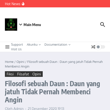
Berkeadaban
Lewati ke konten
Hot News
KEPEMIMPINAN TRANSFORMASIONAL SEBAGAI
STRATEGI ADAPTIF MENGHADAPI PERUBAHAN SOSIAL
DI ERA DISRUPSI DIGITAL
Meneguhkan Kepemimpinan Strategis Kader HMI dalam
Orkestrasi Pembangunan Nasional yang Progresif dan
Berkeadaban: Refleksi atas Kasus Melonjaknya Harga dan
Main Menu
Kelangkaan Solar Bersubsidi.
Support
Akunku
Documentation
Visit Us
Home
/
Opini
/
Filosofi sebuah Daun : Daun yang jatuh Tidak Pernah
Membenci Angin
Fiksi
Filsafat
Opini
Filosofi sebuah Daun : Daun yang
jatuh Tidak Pernah Membenci
Angin
Oleh
Admin
21 Desember 2020
19:13