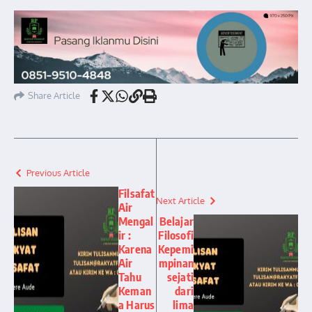
Share Article
Previous Article
Filsafat
Next Article
Air
Mengal
Belajar
ir :
Filosofi
Karena
Kepemi
Air
mpinan
Tahu
sejati
Keman
dari
a Harus
lima