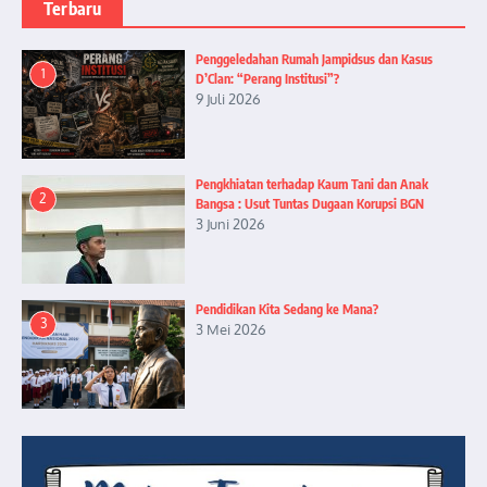
Terbaru
Penggeledahan Rumah Jampidsus dan Kasus
1
D’Clan: “Perang Institusi”?
9 Juli 2026
Pengkhiatan terhadap Kaum Tani dan Anak
2
Bangsa : Usut Tuntas Dugaan Korupsi BGN
3 Juni 2026
Pendidikan Kita Sedang ke Mana?
3
3 Mei 2026