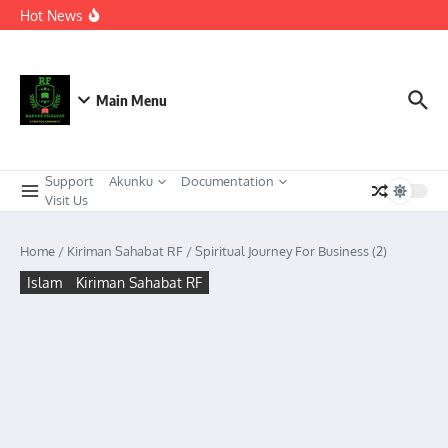
Berkeadaban
Lewati ke konten
Hot News
KEPEMIMPINAN TRANSFORMASIONAL SEBAGAI
STRATEGI ADAPTIF MENGHADAPI PERUBAHAN SOSIAL
DI ERA DISRUPSI DIGITAL
Meneguhkan Kepemimpinan Strategis Kader HMI dalam
Orkestrasi Pembangunan Nasional yang Progresif dan
Berkeadaban: Refleksi atas Kasus Melonjaknya Harga dan
Main Menu
Kelangkaan Solar Bersubsidi.
Support
Akunku
Documentation
Visit Us
Home
/
Kiriman Sahabat RF
/
Spiritual Journey For Business (2)
Islam
Kiriman Sahabat RF