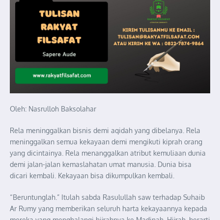
Oleh: Nasrulloh Baksolahar
Rela meninggalkan bisnis demi aqidah yang dibelanya. Rela
meninggalkan semua kekayaan demi mengikuti kiprah orang
yang dicintainya. Rela menanggalkan atribut kemuliaan dunia
demi jalan-jalan kemaslahatan umat manusia. Dunia bisa
dicari kembali. Kekayaan bisa dikumpulkan kembali.
“Beruntunglah.” Itulah sabda Rasulullah saw terhadap Suhaib
Ar Rumy yang memberikan seluruh harta kekayaannya kepada
mereka yang menghalangi hijrahnya ke Madinah. Hijrah, berarti