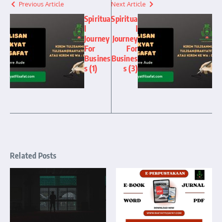
Previous Article
Next Article
Spiritua
Spiritua
l
l
Journey
Journey
For
For
Busines
Busines
s (1)
s (3)
Related Posts