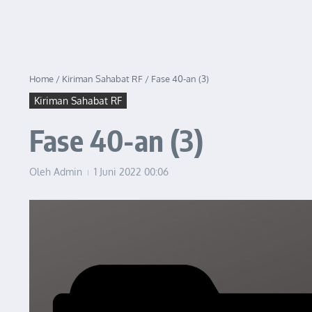
Home
/
Kiriman Sahabat RF
/
Fase 40-an (3)
Kiriman Sahabat RF
Fase 40-an (3)
Oleh
Admin
1 Juni 2022
00:06