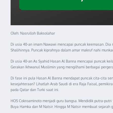
Oleh: Nasrulloh Baksolahar
Di usia 40-an imam Nawawi mencapai puncak keemasan. Dia me
Shalihinnya. Puncak kiprahnya dalam amar makruf nahi munkar
Di usia 40-an As Syahid Hasan Al Banna mencapai puncak keil
Gerakan Ikhwanul Muslimin yang mengilhami berbagai pergerak
Di fase ini pula Hasan Al Banna mendapat puncak cita-cita se
kesejahteraan? Lihatlah Arab Saudi di era Raja Faisal, pemik
pada Qatar dan Turki saat ini.
HOS Cokroaminoto menjadi guru bangsa. Mendidik putra-putri t
Buya Hamka dan M Natsir. Hingga M Natsir membuat sejarah g