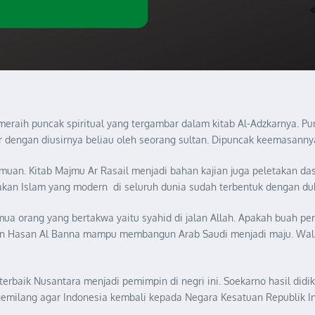
raih puncak spiritual yang tergambar dalam kitab Al-Adzkarnya. Pu
 dengan diusirnya beliau oleh seorang sultan. Dipuncak keemasanny
muan. Kitab Majmu Ar Rasail menjadi bahan kajian juga peletakan d
an Islam yang modern di seluruh dunia sudah terbentuk dengan duku
mua orang yang bertakwa yaitu syahid di jalan Allah. Apakah buah p
iran Hasan Al Banna mampu membangun Arab Saudi menjadi maju. Walau
erbaik Nusantara menjadi pemimpin di negri ini. Soekarno hasil did
emilang agar Indonesia kembali kepada Negara Kesatuan Republik In