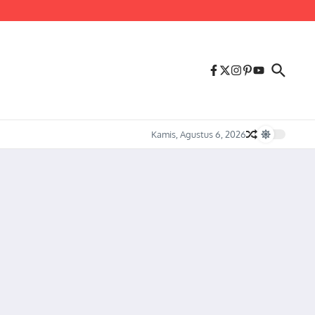
us Melonjaknya Harga dan Kelangkaan Solar Bersubsidi.
Kamis, Agustus 6, 2026