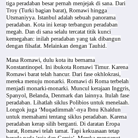
tiga peradaban besar pernah menjejak di sana. Dari
Troy (Turki bagian barat), Romawi hingga
Utsmaniyya. Istanbul adalah sebuah panorama
peradaban. Kota ini kerap terbangun peradaban
megah. Dan di sana selalu tercatat titik kunci
kemegahan: inilah peradaban yang tak dibangun
dengan filsafat. Melainkan dengan Tauhid.
Masa Romawi, dulu kota itu bernama
Konstantinopel. Ini ibukota Romawi Timur. Karena
Romawi barat telah hancur. Dari fase okhlokrasi,
mereka menuju monarki. Romawi di Roma terbelah
menjadi monarki-monarki. Muncul kerajaan Inggris,
Spanyol, Belanda, Denmark dan lainnya. Itulah fase
peradaban. Lihatlah siklus Polibios untuk menelaah.
Longok juga ‘Muqadimmah’-nya Ibnu Khaldun
untuk memahami tentang siklus peradaban. Karena
peradaban kerap silih berganti. Di daratan Eropa
barat, Romawi telah tamat. Tapi kekuasaan tetap
berada pada ‘raja dan Gereja’. Mereka menganut