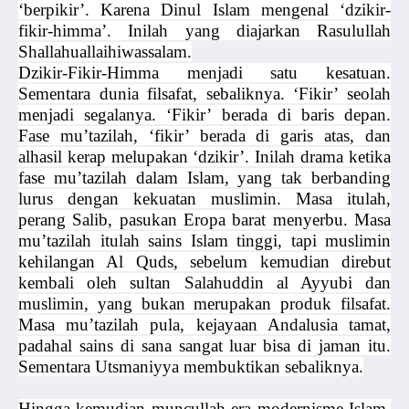
‘berpikir’. Karena Dinul Islam mengenal ‘dzikir-
fikir-himma’. Inilah yang diajarkan Rasulullah
Shallahuallaihiwassalam.
Dzikir-Fikir-Himma menjadi satu kesatuan.
Sementara dunia filsafat, sebaliknya. ‘Fikir’ seolah
menjadi segalanya. ‘Fikir’ berada di baris depan.
Fase mu’tazilah, ‘fikir’ berada di garis atas, dan
alhasil kerap melupakan ‘dzikir’. Inilah drama ketika
fase mu’tazilah dalam Islam, yang tak berbanding
lurus dengan kekuatan muslimin. Masa itulah,
perang Salib, pasukan Eropa barat menyerbu. Masa
mu’tazilah itulah sains Islam tinggi, tapi muslimin
kehilangan Al Quds, sebelum kemudian direbut
kembali oleh sultan Salahuddin al Ayyubi dan
muslimin, yang bukan merupakan produk filsafat.
Masa mu’tazilah pula, kejayaan Andalusia tamat,
padahal sains di sana sangat luar bisa di jaman itu.
Sementara Utsmaniyya membuktikan sebaliknya.
Hingga kemudian muncullah era modernisme Islam.