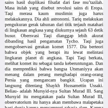
sains hasil duplikasi filsafat dari fase mu’tazilah.
Masa itulah yang disebut revolusi sains di Eropa.
Taqi merasa kaum muslimin juga harus
melakukannya. Dia ahli astronomi. Tariq melakukan
pengukuran gerak tahunan dari titik terjauh matahari
di lingkasan angkasa yang diukurnya sejauh 63 detik
busur. Obersvasi Taqi dianggap lebih akurat
dibanding hasil pengamatan Tycho. Taqi juga
mengobservasi gerakan komet 1577. Dia berteori
bahwa objek yang berapi itu lewat melintasi
lingkaran planet di angkasa. Tapi Taqi berkata,
melihat komet itu sebagai tanda keberuntungan. Dan
dia memprediksi bahwa bangsa Utsmaniyya akan
menang dalam perang menghadapi orang-orang
Persia yang mengancam bangkit. Ucapan ini
langsung ditentang Shaykh Hussamettin Ussaki.
Beliau- adalah Mursyid-nya Sultan Murad III. Sang
Mursyid itu mengatakan pada Sultan Murad III,
observatorium itu hanya akan membawa malapetaka
bagi dunia karena mencampuri rahasia alam. Karena