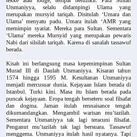
tekke atau lodge, tempat berdzikir. Para Sultan
Utsmaniyya, selalu didampingi Ulama yang
merupakan mursyid tariqah. Disitulah ‘Umara dan
Ulama’ menyatu padu. Umara itulah ‘AMR yang
memimpin syariat. Mereka para Sultan. Sementara
‘Ulama’ mereka Mursyid yang merupakan pewaris
Nabi dari silsilah tariqah. Karena di sanalah tassawuf
berada.
Kisah ini berlangsung masa kepemimpinan Sultan
Murad III di Daulah Utsmaniyya. Kisaran tahun
1574 hingga 1595 M. Kesultanan Utsmaniyya
menjadi mercusuar dunia. Kejayaan Islam berada di
Istanbul. Turki kini. Masa itu Islam berada pada
puncak kejayaan. Eropa tengah berseteru soal filsafat
dan dogma. Jaman itulah rennaisance tengah
dikumandangkan. Mengambil warisan mu’tazilah.
Sementara Utsmaniyya tak lagi teracuni filsafat.
Penganut mu’tazilah tak lagi bersuara. Tassawuf
menggema. Utsmaniyya itulah hasil nyatanya. Tapi