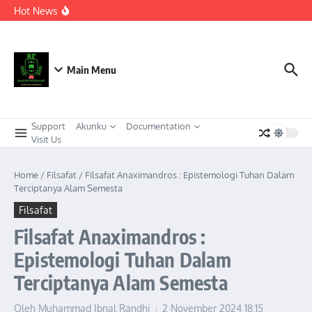
Berkeadaban
Lewati ke konten
Hot News
KEPEMIMPINAN TRANSFORMASIONAL SEBAGAI
STRATEGI ADAPTIF MENGHADAPI PERUBAHAN SOSIAL
DI ERA DISRUPSI DIGITAL
Meneguhkan Kepemimpinan Strategis Kader HMI dalam
Orkestrasi Pembangunan Nasional yang Progresif dan
Berkeadaban: Refleksi atas Kasus Melonjaknya Harga dan
Main Menu
Kelangkaan Solar Bersubsidi.
Support
Akunku
Documentation
Visit Us
Home
/
Filsafat
/
Filsafat Anaximandros : Epistemologi Tuhan Dalam
Terciptanya Alam Semesta
Filsafat
Filsafat Anaximandros :
Epistemologi Tuhan Dalam
Terciptanya Alam Semesta
Oleh
Muhammad Ibnal Randhi
2 November 2024
18:15