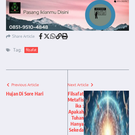
Share Article
Tag:
filsafat
Previous Article
Next Article
Hujan Di Sore Hari
Filsafat
Metafis
ika :
Apakah
Tuhan
Hanya
Sekeda