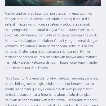
Anaximandros atau kalangan postmodern memanggilnya
dengan sebutan Anaximander ialah seorang filsuf kedua
setelah Thales yang hidup sebelum pra-Socrates marak
mempengaruhi intelektual bangsa Yunani kuno. Lahir pada
abad 546 SM, berasal dari kota yang sama dengan Thales di
Miletus, kota bagian di belahan Yunani yang terkenal dengan
kemakmuran dalam sistem perdagangan, sekaligus murid
pertama Thales yang hidup sezaman dengannya. Namun
terdapat beberapa asumsi menjelaskan bahwa anaximander
memiliki korelasi keluarga dengan Thales yaitu Anaximander
ialah keponakan dari Thales.
Pada kala itu Anaximander dijuluki sebagai seorang yang ahli
dalam bidang kosmologis. Julukan tersebut berawal dari ia
selalu menemani gurunya dalam melakukan pengamatan
terhadap alam, dimana fenomena alam selalu disangkut
pautkan dengan bentuk kekuatan dewa. Paradigma tersebut
tidak bisa diterima secara mutlak oleh kedua filsuf itu. Lambat