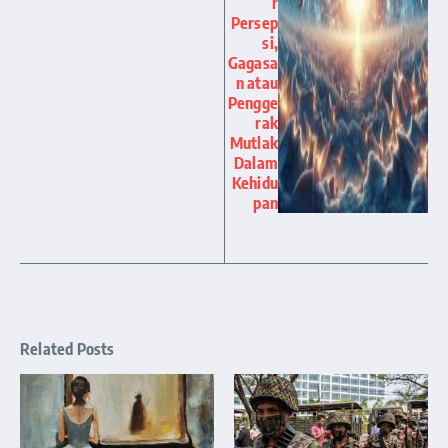
r
Persep
si,
Gagasa
n atau
Pengge
rak
Mutlak
Dalam
Kehidu
pan
Related Posts